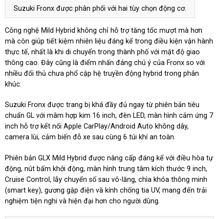
Suzuki Fronx được phân phối với hai tùy chọn động cơ.
Công nghệ Mild Hybrid không chỉ hỗ trợ tăng tốc mượt mà hơn
mà còn giúp tiết kiệm nhiên liệu đáng kể trong điều kiện vận hành
thực tế, nhất là khi di chuyển trong thành phố với mật độ giao
thông cao. Đây cũng là điểm nhấn đáng chú ý của Fronx so với
nhiều đối thủ chưa phổ cập hệ truyền động hybrid trong phân
khúc.
Suzuki Fronx được trang bị khá đầy đủ ngay từ phiên bản tiêu
chuẩn GL với mâm hợp kim 16 inch, đèn LED, màn hình cảm ứng 7
inch hỗ trợ kết nối Apple CarPlay/Android Auto không dây,
camera lùi, cảm biến đỗ xe sau cùng 6 túi khí an toàn.
Phiên bản GLX Mild Hybrid được nâng cấp đáng kể với điều hòa tự
động, nút bấm khởi động, màn hình trung tâm kích thước 9 inch,
Cruise Control, lẫy chuyển số sau vô-lăng, chìa khóa thông minh
(smart key), gương gập điện và kính chống tia UV, mang đến trải
nghiệm tiện nghi và hiện đại hơn cho người dùng.