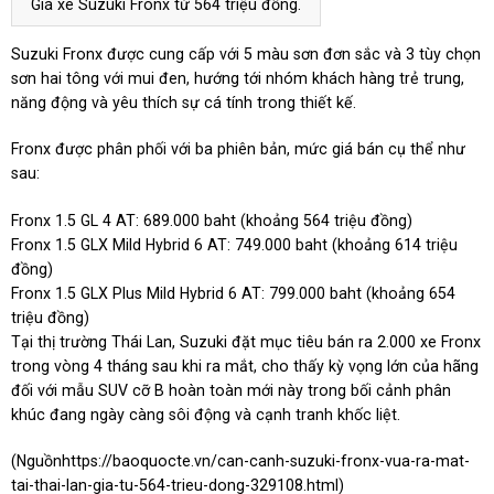
Giá xe Suzuki Fronx từ 564 triệu đồng.
Suzuki Fronx được cung cấp với 5 màu sơn đơn sắc và 3 tùy chọn
sơn hai tông với mui đen, hướng tới nhóm khách hàng trẻ trung,
năng động và yêu thích sự cá tính trong thiết kế.
Fronx được phân phối với ba phiên bản, mức giá bán cụ thể như
sau:
Fronx 1.5 GL 4 AT: 689.000 baht (khoảng 564 triệu đồng)
Fronx 1.5 GLX Mild Hybrid 6 AT: 749.000 baht (khoảng 614 triệu
đồng)
Fronx 1.5 GLX Plus Mild Hybrid 6 AT: 799.000 baht (khoảng 654
triệu đồng)
Tại thị trường Thái Lan, Suzuki đặt mục tiêu bán ra 2.000 xe Fronx
trong vòng 4 tháng sau khi ra mắt, cho thấy kỳ vọng lớn của hãng
đối với mẫu SUV cỡ B hoàn toàn mới này trong bối cảnh phân
khúc đang ngày càng sôi động và cạnh tranh khốc liệt.
(Nguồn
https://baoquocte.vn/can-canh-suzuki-fronx-vua-ra-mat-
tai-thai-lan-gia-tu-564-trieu-dong-329108.html
)