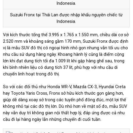
Suzuki Fronx tại Thái Lan được nhập khẩu nguyên chiếc từ
Indonesia.
Với kích thước tổng thể 3.995 x 1.765 x 1.550 mm, chiều dài cơ sở
2.520 mm và khoảng sáng gầm 170 mm, Suzuki Fronx được định
vị là mẫu SUV đô thị có ngoại hình nhỏ gọn nhưng vẫn tối ưu cho
nhu cầu sử dụng hàng ngày. Khoang hành lý cũng là điểm cộng
lớn khi đạt dung tích tối đa 1.009 lít khi gập hàng ghế sau, trong
khi bình nhiên liệu có dung tích 37 lít, phù hợp với nhu cầu di
chuyển linh hoạt trong đô thị.
So với các đối thủ như Honda WR-V, Mazda CX-3, Hyundai Creta
hay Toyota Yaris Cross, Fronx sở hữu kích thước gọn gàng hơn,
giúp dễ dàng xoay sở trong các tuyến phố đông đúc, một lợi thế
không nhỏ tại các đô thị lớn. Dù nhỏ hơn về mặt số đo, mẫu SUV
này vẫn duy trì không gian nội thất hợp lý, đáp ứng được cả nhu
cầu đi lại hàng ngày lẫn những chuyến đi cuối tuần.