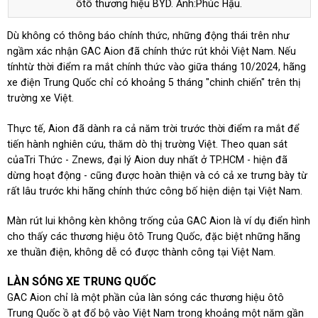
ôtô thương hiệu BYD. Ảnh:Phúc Hậu.
Dù không có thông báo chính thức, những động thái trên như
ngầm xác nhận GAC Aion đã chính thức rút khỏi Việt Nam. Nếu
tínhtừ thời điểm ra mắt chính thức vào giữa tháng 10/2024, hãng
xe điện Trung Quốc chỉ có khoảng 5 tháng "chinh chiến" trên thị
trường xe Việt.
Thực tế, Aion đã dành ra cả năm trời trước thời điểm ra mắt để
tiến hành nghiên cứu, thăm dò thị trường Việt. Theo quan sát
củaTri Thức - Znews, đại lý Aion duy nhất ở TP.HCM - hiện đã
dừng hoạt động - cũng được hoàn thiện và có cả xe trưng bày từ
rất lâu trước khi hãng chính thức công bố hiện diện tại Việt Nam.
Màn rút lui không kèn không trống của GAC Aion là ví dụ điển hình
cho thấy các thương hiệu ôtô Trung Quốc, đặc biệt những hãng
xe thuần điện, không dễ có được thành công tại Việt Nam.
LÀN SÓNG XE TRUNG QUỐC
GAC Aion chỉ là một phần của làn sóng các thương hiệu ôtô
Trung Quốc ồ ạt đổ bộ vào Việt Nam trong khoảng một năm gần