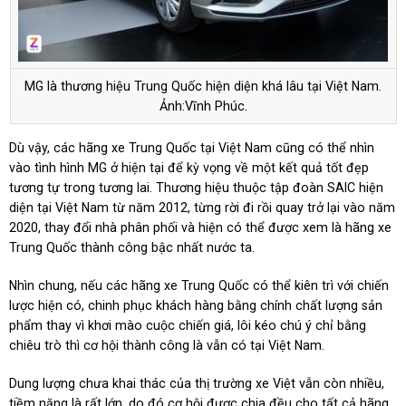
MG là thương hiệu Trung Quốc hiện diện khá lâu tại Việt Nam.
Ảnh:Vĩnh Phúc.
Dù vậy, các hãng xe Trung Quốc tại Việt Nam cũng có thể nhìn
vào tình hình MG ở hiện tại để kỳ vọng về một kết quả tốt đẹp
tương tự trong tương lai. Thương hiệu thuộc tập đoàn SAIC hiện
diện tại Việt Nam từ năm 2012, từng rời đi rồi quay trở lại vào năm
2020, thay đổi nhà phân phối và hiện có thể được xem là hãng xe
Trung Quốc thành công bậc nhất nước ta.
Nhìn chung, nếu các hãng xe Trung Quốc có thể kiên trì với chiến
lược hiện có, chinh phục khách hàng bằng chính chất lượng sản
phẩm thay vì khơi mào cuộc chiến giá, lôi kéo chú ý chỉ bằng
chiêu trò thì cơ hội thành công là vẫn có tại Việt Nam.
Dung lượng chưa khai thác của thị trường xe Việt vẫn còn nhiều,
tiềm năng là rất lớn, do đó cơ hội được chia đều cho tất cả hãng