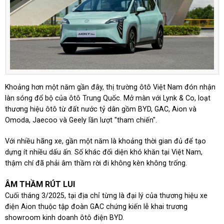
Khoảng hơn một năm gần đây, thị trường ôtô Việt Nam đón nhận
làn sóng đổ bộ của ôtô Trung Quốc. Mở màn với Lynk & Co, loạt
thương hiệu ôtô từ đất nước tỷ dân gồm BYD, GAC, Aion và
Omoda, Jaecoo và Geely lần lượt "tham chiến".
Với nhiều hãng xe, gần một năm là khoảng thời gian đủ để tạo
dựng ít nhiều dấu ấn. Số khác đối diện khó khăn tại Việt Nam,
thậm chí đã phải âm thầm rời đi không kèn không trống.
ÂM THẦM RÚT LUI
Cuối tháng 3/2025, tại địa chỉ từng là đại lý của thương hiệu xe
điện Aion thuộc tập đoàn GAC chứng kiến lễ khai trương
showroom kinh doanh ôtô điện BYD.