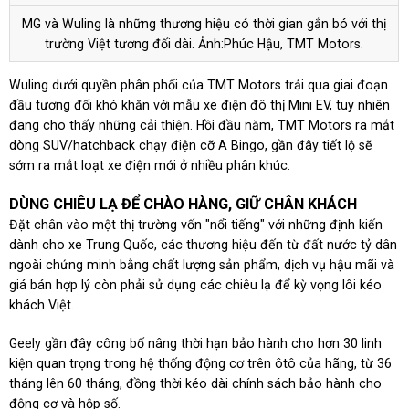
MG và Wuling là những thương hiệu có thời gian gắn bó với thị
trường Việt tương đối dài. Ảnh:Phúc Hậu, TMT Motors.
Wuling dưới quyền phân phối của TMT Motors trải qua giai đoạn
đầu tương đối khó khăn với mẫu xe điện đô thị Mini EV, tuy nhiên
đang cho thấy những cải thiện. Hồi đầu năm, TMT Motors ra mắt
dòng SUV/hatchback chạy điện cỡ A Bingo, gần đây tiết lộ sẽ
sớm ra mắt loạt xe điện mới ở nhiều phân khúc.
DÙNG CHIÊU LẠ ĐỂ CHÀO HÀNG, GIỮ CHÂN KHÁCH
Đặt chân vào một thị trường vốn "nổi tiếng" với những định kiến
dành cho xe Trung Quốc, các thương hiệu đến từ đất nước tỷ dân
ngoài chứng minh bằng chất lượng sản phẩm, dịch vụ hậu mãi và
giá bán hợp lý còn phải sử dụng các chiêu lạ để kỳ vọng lôi kéo
khách Việt.
Geely gần đây công bố nâng thời hạn bảo hành cho hơn 30 linh
kiện quan trọng trong hệ thống động cơ trên ôtô của hãng, từ 36
tháng lên 60 tháng, đồng thời kéo dài chính sách bảo hành cho
động cơ và hộp số.