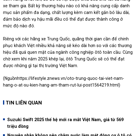
xe tham gia. Bất kỳ thương hiệu nào có khả năng cung cấp danh
mục sản phẩm đa dạng, chất lượng kèm cam kết gắn bó lâu dài,
đảm bảo dịch vụ hậu mãi đều có thể đạt được thành công ở
mức độ nào đó.
Riêng với các hãng xe Trung Quốc, quãng thời gian cần để chinh
phục khách Việt nhiều khả năng sẽ kéo dài hơn so với các thương
hiệu đã quá quen mặt của ngành công nghiệp ôtô toàn cầu. Cùng
chờ xem khi năm 2025 khép lại, ôtô Trung Quốc sẽ có thể đạt
được những gì tại thị trường Việt Nam.
(Nguồn
https://lifestyle.znews.vn/oto-trung-quoc-tai-viet-nam-
hang-o-at-su-kien-hang-am-tham-rut-lui-post1564219.html
)
TIN LIÊN QUAN
Suzuki Swift 2025 thế hệ mới ra mắt Việt Nam, giá từ 569
triệu đồng
Nguyên nhân không nên châm nước làm mát động cơ ô tô có