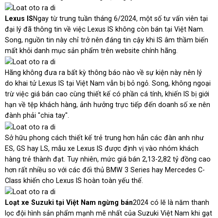
Lexus IS
Ngay từ trung tuần tháng 6/2024, một số tư vấn viên tại
đại lý đã thông tin về việc Lexus IS không còn bán tại Việt Nam.
Song, nguồn tin này chỉ trở nên đáng tin cậy khi IS âm thầm biến
mất khỏi danh mục sản phẩm trên website chính hãng.
Hãng không đưa ra bất kỳ thông báo nào về sự kiện này nên lý
do khai tử Lexus IS tại Việt Nam vẫn bị bỏ ngỏ. Song, không ngoại
trừ việc giá bán cao cùng thiết kế có phần cá tính, khiến IS bị giới
hạn về tệp khách hàng, ảnh hưởng trực tiếp đến doanh số xe nên
đành phải "chia tay".
Sở hữu phong cách thiết kế trẻ trung hơn hẳn các đàn anh như
ES, GS hay LS, mẫu xe Lexus IS được định vị vào nhóm khách
hàng trẻ thành đạt. Tuy nhiên, mức giá bán 2,13-2,82 tỷ đồng cao
hơn rất nhiều so với các đối thủ BMW 3 Series hay Mercedes C-
Class khiến cho Lexus IS hoàn toàn yếu thế.
Loạt xe Suzuki tại Việt Nam ngừng bán
2024 có lẽ là năm thanh
lọc đội hình sản phẩm mạnh mẽ nhất của Suzuki Việt Nam khi gạt