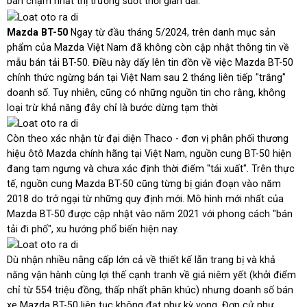
bán chậm nhất thị trường suốt thời gian dài.
Mazda BT-50
Ngay từ đầu tháng 5/2024, trên danh mục sản
phẩm của Mazda Việt Nam đã không còn cập nhật thông tin về
mẫu bán tải BT-50. Điều này dấy lên tin đồn về việc Mazda BT-50
chính thức ngừng bán tại Việt Nam sau 2 tháng liên tiếp "trắng"
doanh số. Tuy nhiên, cũng có những nguồn tin cho rằng, không
loại trừ khả năng đây chỉ là bước dừng tạm thời
Còn theo xác nhận từ đại diện Thaco - đơn vị phân phối thương
hiệu ôtô Mazda chính hãng tại Việt Nam, nguồn cung BT-50 hiện
đang tạm ngưng và chưa xác định thời điểm "tái xuất". Trên thực
tế, nguồn cung Mazda BT-50 cũng từng bị gián đoạn vào năm
2018 do trở ngại từ những quy định mới. Mô hình mới nhất của
Mazda BT-50 được cập nhật vào năm 2021 với phong cách "bán
tải đi phố", xu hướng phổ biến hiện nay.
Dù nhận nhiều nâng cấp lớn cả về thiết kế lẫn trang bị và khả
năng vận hành cùng lợi thế cạnh tranh về giá niêm yết (khởi điểm
chỉ từ 554 triệu đồng, thấp nhất phân khúc) nhưng doanh số bán
xe Mazda BT-50 liên tục không đạt như kỳ vọng. Đơn cử như