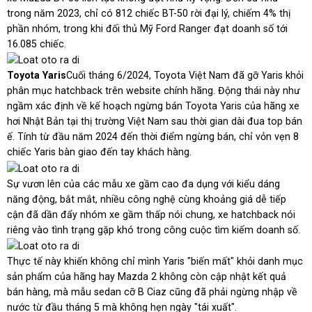
trong năm 2023, chỉ có 812 chiếc BT-50 rời đại lý, chiếm 4% thị
phần nhóm, trong khi đối thủ Mỹ Ford Ranger đạt doanh số tới
16.085 chiếc.
Toyota Yaris
Cuối tháng 6/2024, Toyota Việt Nam đã gỡ Yaris khỏi
phân mục hatchback trên website chính hãng. Động thái này như
ngầm xác định về kế hoạch ngừng bán Toyota Yaris của hãng xe
hơi Nhật Bản tại thị trường Việt Nam sau thời gian dài đua top bán
ế. Tính từ đầu năm 2024 đến thời điểm ngừng bán, chỉ vỏn vẹn 8
chiếc Yaris bàn giao đến tay khách hàng.
Sự vươn lên của các mẫu xe gầm cao đa dụng với kiểu dáng
năng động, bắt mắt, nhiều công nghệ cùng khoảng giá dễ tiếp
cận đã dần đẩy nhóm xe gầm thấp nói chung, xe hatchback nói
riêng vào tình trạng gặp khó trong công cuộc tìm kiếm doanh số.
Thực tế này khiến không chỉ mình Yaris "biến mất" khỏi danh mục
sản phẩm của hãng hay Mazda 2 không còn cập nhật kết quả
bán hàng, mà mẫu sedan cỡ B Ciaz cũng đã phải ngừng nhập về
nước từ đầu tháng 5 mà không hẹn ngày "tái xuất".