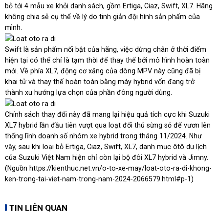
bỏ tới 4 mẫu xe khỏi danh sách, gồm Ertiga, Ciaz, Swift, XL7. Hãng
không chia sẻ cụ thể về lý do tinh giản đội hình sản phẩm của
mình.
Swift là sản phẩm nổi bật của hãng, việc dừng chân ở thời điểm
hiện tại có thể chỉ là tạm thời để thay thế bởi mô hình hoàn toàn
mới. Về phía XL7, động cơ xăng của dòng MPV này cũng đã bị
khai tử và thay thế hoàn toàn bằng máy hybrid vốn đang trở
thành xu hướng lựa chọn của phần đông người dùng.
Chính sách thay đổi này đã mang lại hiệu quả tích cực khi Suzuki
XL7 hybrid lần đầu tiên vượt qua loạt đối thủ sừng sỏ để vươn lên
thống lĩnh doanh số nhóm xe hybrid trong tháng 11/2024. Như
vậy, sau khi loại bỏ Ertiga, Ciaz, Swift, XL7, danh mục ôtô du lịch
của Suzuki Việt Nam hiện chỉ còn lại bộ đôi XL7 hybrid và Jimny.
(Nguồn
https://kienthuc.net.vn/o-to-xe-may/loat-oto-ra-di-khong-
ken-trong-tai-viet-nam-trong-nam-2024-2066579.html#p-1
)
TIN LIÊN QUAN