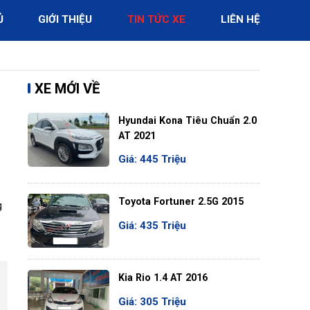
Ủ
GIỚI THIỆU
TIN TỨC XE
LIÊN HỆ
XE MỚI VỀ
Hyundai Kona Tiêu Chuẩn 2.0
AT 2021
Giá: 445 Triệu
Toyota Fortuner 2.5G 2015
g
Giá: 435 Triệu
Kia Rio 1.4 AT 2016
Giá: 305 Triệu