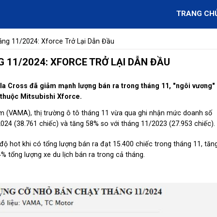
TRANG CH
ng 11/2024: Xforce Trở Lại Dẫn Đầu
 11/2024: XFORCE TRỞ LẠI DẪN ĐẦU
lla Cross đã giảm mạnh lượng bán ra trong tháng 11, "ngôi vương"
 thuộc Mitsubishi Xforce.
am (VAMA), thị trường ô tô tháng 11 vừa qua ghi nhận mức doanh số
024 (38.761 chiếc) và tăng 58% so với tháng 11/2023 (27.953 chiếc).
ộ hot khi có tổng lượng bán ra đạt 15.400 chiếc trong tháng 11, tăn
4% tổng lượng xe du lịch bán ra trong cả tháng.