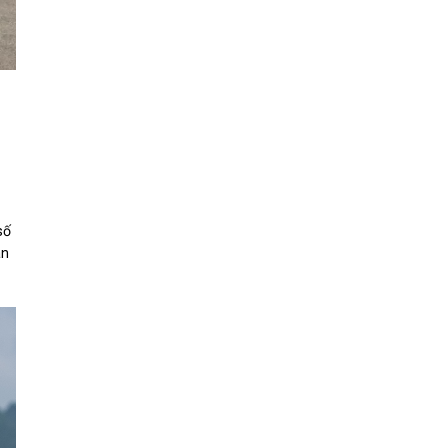
số
án