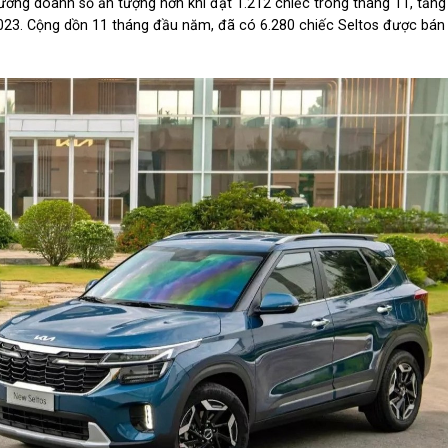
rưởng doanh số ấn tượng hơn khi đạt 1.212 chiếc trong tháng 11, tăng
2023. Cộng dồn 11 tháng đầu năm, đã có 6.280 chiếc Seltos được bán