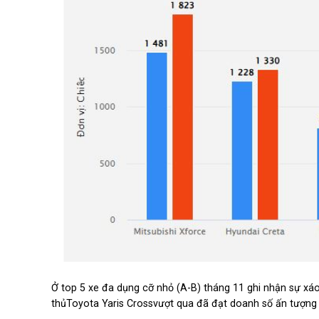
Ở top 5 xe đa dụng cỡ nhỏ (A-B) tháng 11 ghi nhận sự xáo t
thủToyota Yaris Crossvượt qua đã đạt doanh số ấn tượng và