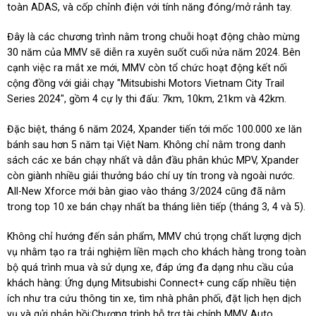
toàn ADAS, và cốp chỉnh điện với tính năng đóng/mở rảnh tay.
Đây là các chương trình nằm trong chuỗi hoạt động chào mừng
30 năm của MMV sẽ diễn ra xuyên suốt cuối nửa năm 2024. Bên
cạnh việc ra mắt xe mới, MMV còn tổ chức hoạt động kết nối
cộng đồng với giải chạy "Mitsubishi Motors Vietnam City Trail
Series 2024", gồm 4 cự ly thi đấu: 7km, 10km, 21km và 42km.
Đặc biệt, tháng 6 năm 2024, Xpander tiến tới mốc 100.000 xe lăn
bánh sau hơn 5 năm tại Việt Nam. Không chỉ nằm trong danh
sách các xe bán chạy nhất và dẫn đầu phân khúc MPV, Xpander
còn giành nhiều giải thưởng báo chí uy tín trong và ngoài nước.
All-New Xforce mới bàn giao vào tháng 3/2024 cũng đã nằm
trong top 10 xe bán chạy nhất ba tháng liên tiếp (tháng 3, 4 và 5).
Không chỉ hướng đến sản phẩm, MMV chú trọng chất lượng dịch
vụ nhằm tạo ra trải nghiệm liền mạch cho khách hàng trong toàn
bộ quá trình mua và sử dụng xe, đáp ứng đa dạng nhu cầu của
khách hàng: Ứng dụng Mitsubishi Connect+ cung cấp nhiều tiện
ích như tra cứu thông tin xe, tìm nhà phân phối, đặt lịch hẹn dịch
vụ và gửi phản hồi;Chương trình hỗ trợ tài chính MMV Auto