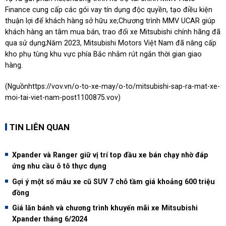
Finance cung cấp các gói vay tín dụng độc quyền, tạo điều kiện
thuận lợi để khách hàng sở hữu xe;Chương trình MMV UCAR giúp
khách hàng an tâm mua bán, trao đổi xe Mitsubishi chính hãng đã
qua sử dụng;Năm 2023, Mitsubishi Motors Việt Nam đã nâng cấp
kho phụ tùng khu vực phía Bắc nhằm rút ngắn thời gian giao
hàng.
(Nguồn
https://vov.vn/o-to-xe-may/o-to/mitsubishi-sap-ra-mat-xe-
moi-tai-viet-nam-post1100875.vov
)
TIN LIÊN QUAN
Xpander và Ranger giữ vị trí top đầu xe bán chạy nhờ đáp
ứng nhu cầu ô tô thực dụng
Gợi ý một số mẫu xe cũ SUV 7 chỗ tầm giá khoảng 600 triệu
đồng
Giá lăn bánh và chương trình khuyến mãi xe Mitsubishi
Xpander tháng 6/2024