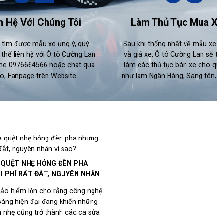
n Hệ Với Chúng Tôi
Làm Thủ Tục Mua 
i tìm được mẫu xe ưng ý, quý
Sau khi thống nhất về mẫu x
thể liên hệ với Ô tô Cường Lan
và giá xe, Ô tô Cường Lan sẽ 
ine 0976664566 hoặc chat qua
làm các thủ tục bán xe cho 
o, Fanpage trên Website
như làm Ngân Hàng, Sang tên, đ
A QUỆT NHẸ HỎNG ĐÈN PHA
I PHÍ RẤT ĐẮT, NGUYÊN NHÂN
ảo hiểm lớn cho rằng công nghệ
sáng hiện đại đang khiến những
 nhẹ cũng trở thành các ca sửa