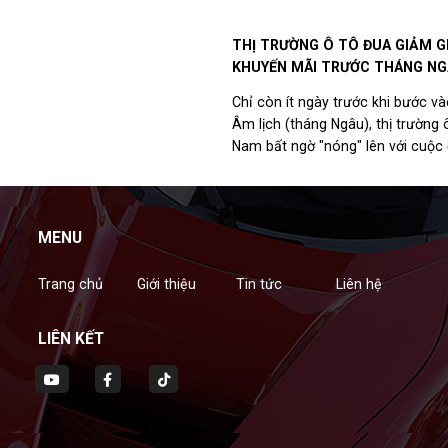
 phí rất cao.
THỊ TRƯỜNG Ô TÔ ĐUA GIẢM GI
KHUYẾN MÃI TRƯỚC THÁNG N
Chỉ còn ít ngày trước khi bước v
Âm lịch (tháng Ngâu), thị trường 
Nam bất ngờ "nóng" lên với cuộc
giá trên diện rộng. Từ sedan, SU
bán tải, hàng loạt mẫu xe được t
mạnh chưa từng có.
MENU
Trang chủ
Giới thiệu
Tin tức
Liên hệ
LIÊN KẾT