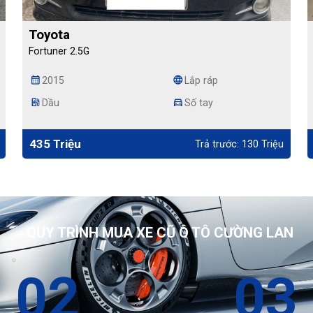
Toyota
Fortuner 2.5G
calendar_month
language
2015
Lắp ráp
ev_station
directions_car
Dầu
Số tay
435 Triệu
Trả trước: 130 Triệu
QUY TRÌNH MUA XE CŨ Ô TÔ CƯỜNG LAN