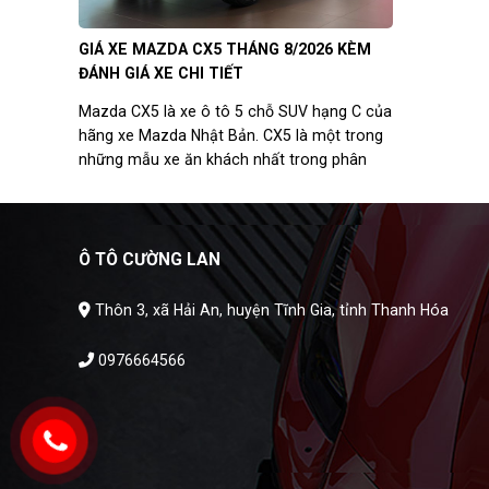
chữa có chi
GIÁ XE MAZDA CX5 THÁNG 8/2026 KÈM
ĐÁNH GIÁ XE CHI TIẾT
Mazda CX5 là xe ô tô 5 chỗ SUV hạng C của
hãng xe Mazda Nhật Bản. CX5 là một trong
những mẫu xe ăn khách nhất trong phân
khúc Crossover tại thị trường Việt Nam kể từ
khi ra mắt cuối năm 2012. Thế hệ mới nhất
của Mazda CX5 vừa được giới thiệu tại Việt
Nam với nhiều thay đổi về thiết kế, động cơ
Ô TÔ CƯỜNG LAN
và tiện nghi, được kỳ vọng sẽ tiếp tục bứt
phá các kỷ lục về doanh số khi đây là mẫu
Thôn 3, xã Hải An, huyện Tĩnh Gia, tỉnh Thanh Hóa
xe CUV bán chạy nhất Việt Nam trong nhiều
năm liên tiếp vừa qua.
0976664566