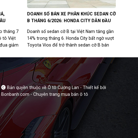
Á,
DOANH SỐ BÁN XE PHÂN KHÚC SEDAN CỠ
GÂU
B THÁNG 6/2026: HONDA CITY DẪN ĐẦU
ào tháng 7
Doanh số sedan cỡ B tại Việt Nam tăng gần
ô tô Việt
14% trong tháng 6. Honda City bất ngờ vượt
 đua giảm
Toyota Vios để trở thành sedan cỡ B bán
V, MPV đến
chạy nhất.
ăng ưu đãi
Bản quyền thuộc về Ô tô Cường Lan -
Thiết kế bởi
Bonbanh.com - Chuyên trang mua bán ô tô