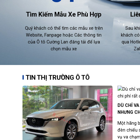
Tìm Kiếm Mẫu Xe Phù Hợp
Liê
Quý khách có thể tìm các mẫu xe trên
Sau kh
Website, Fanpage hoặc Các thông tin
khách có 
của Ô tô Cường Lan đăng tải để lựa
qua Hotl
chọn mẫu xe
Zal
TIN THỊ TRƯỜNG Ô TÔ
DÙ CHỈ V
NHƯNG CH
VÌ SAO?
Một hãng b
đèn chiếu 
vụ va chạm