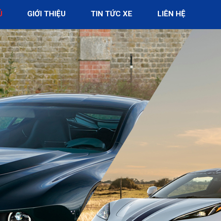
Ủ
GIỚI THIỆU
TIN TỨC XE
LIÊN HỆ