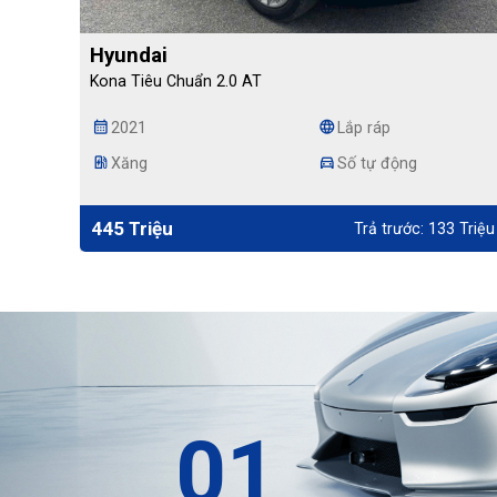
Hyundai
Kona Tiêu Chuẩn 2.0 AT
calendar_month
language
2021
Lắp ráp
ev_station
directions_car
Xăng
Số tự động
445 Triệu
Trả trước: 133 Triệu